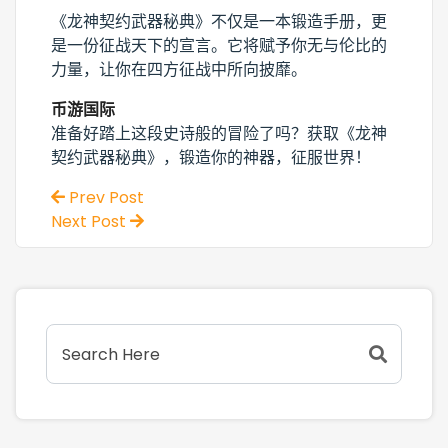
《龙神契约武器秘典》不仅是一本锻造手册，更
是一份征战天下的宣言。它将赋予你无与伦比的
力量，让你在四方征战中所向披靡。
币游国际
准备好踏上这段史诗般的冒险了吗？获取《龙神
契约武器秘典》，锻造你的神器，征服世界！
Prev Post
Next Post