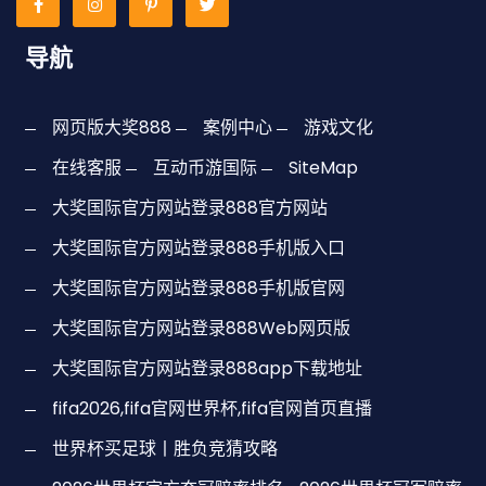
导航
网页版大奖888
案例中心
游戏文化
在线客服
互动币游国际
SiteMap
大奖国际官方网站登录888官方网站
大奖国际官方网站登录888手机版入口
大奖国际官方网站登录888手机版官网
大奖国际官方网站登录888Web网页版
大奖国际官方网站登录888app下载地址
fifa2026,fifa官网世界杯,fifa官网首页直播
世界杯买足球丨胜负竞猜攻略