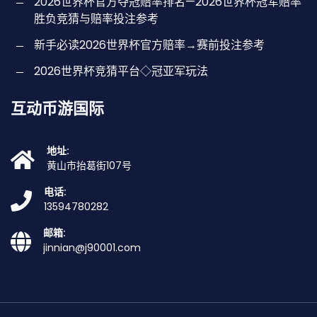
2026世界杯官方夺冠赔率排名—2026世界杯冠军赔率
胜负竞猜与赔率投注参考
新手必读2026世界杯官方赔率→赛前投注参考
2026世界杯竞猜平台◇冠亚军玩法
互动币游国际
地址:
黄山市抬葛街107号
电话:
13594780282
邮箱:
jinnian@j90001.com