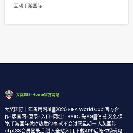
互动币游国际
大奖国际十年备用网址▓2026 FIFA World Cup 官方合
作-版官网-登录-入口-网址：BAIDU點AG▓信誉,安全,保
障,币游国际做你热爱的事,就不会讨厌星期一.大奖国际
ptpt88会员登录后,进入全站入口,下载APP后随时畅玩电