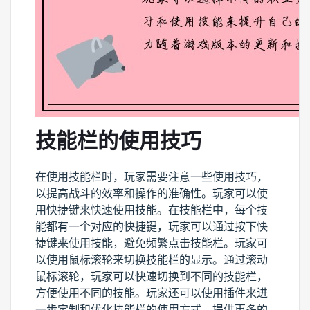
技能栏的使用技巧
在使用技能栏时，玩家需要注意一些使用技巧，
以提高战斗的效率和操作的准确性。玩家可以使
用快捷键来快速使用技能。在技能栏中，每个技
能都有一个对应的快捷键，玩家可以通过按下快
捷键来使用技能，避免频繁点击技能栏。玩家可
以使用鼠标滚轮来切换技能栏的显示。通过滚动
鼠标滚轮，玩家可以快速切换到不同的技能栏，
方便使用不同的技能。玩家还可以使用插件来进
一步定制和优化技能栏的使用方式，提供更多的