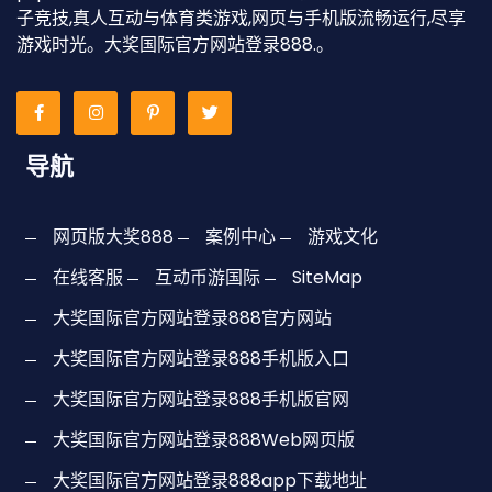
子竞技,真人互动与体育类游戏,网页与手机版流畅运行,尽享
游戏时光。大奖国际官方网站登录888.。
导航
网页版大奖888
案例中心
游戏文化
在线客服
互动币游国际
SiteMap
大奖国际官方网站登录888官方网站
大奖国际官方网站登录888手机版入口
大奖国际官方网站登录888手机版官网
大奖国际官方网站登录888Web网页版
大奖国际官方网站登录888app下载地址