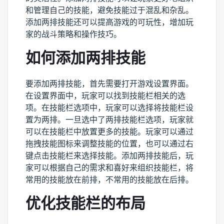
和管理自己的技能，避免技能过于混乱和杂乱。
添加两排技能还可以提高游戏的可玩性，增加玩
家的战斗策略和操作技巧。
如何添加两排技能
要添加两排技能，首先需要打开游戏设置界面。
在设置界面中，玩家可以找到技能栏相关的选
项。在技能栏选项中，玩家可以选择将技能栏设
置为两排。一旦选中了两排技能栏选项，玩家就
可以在技能栏中放置更多的技能。玩家可以通过
拖拽技能图标来调整技能的位置，也可以通过右
键点击技能栏来选择技能。添加两排技能后，玩
家可以根据自己的需求和喜好来组织技能栏，将
常用的技能放在前排，不常用的技能放在后排。
优化技能栏的布局