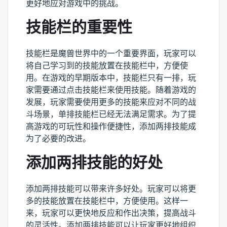
更好地应对游戏中的挑战。
技能栏的重要性
技能栏是魔兽世界中的一个重要界面，玩家可以
将自己学习到的技能放置在技能栏中，方便使
用。在游戏的早期版本中，技能栏只有一排，玩
家需要通过点击技能栏来使用技能。随着游戏的
发展，玩家需要使用更多的技能来应对不同的战
斗场景，单排技能栏已经无法满足需求。为了提
高游戏的可玩性和操作便捷性，添加两排技能成
为了必要的改进。
添加两排技能的好处
添加两排技能可以带来许多好处。玩家可以将更
多的技能放置在技能栏中，方便使用。这样一
来，玩家可以更快地反应和作出决策，提高战斗
的灵活性。添加两排技能可以让玩家更好地组织