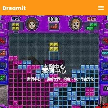
案例中心
首页
案例中心
魔兽世界：视角卡牢，尽览万象