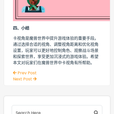
四、小结
卡视角是魔兽世界中提升游戏体验的重要手段。
通过选择合适的视角、调整视角距离和优化视角
设置，玩家可以更好地控制角色、观察战斗场景
和探索世界，享受更加沉浸式的游戏体验。希望
本文对玩家们在魔兽世界中卡视角有所帮助。
Prev Post
Next Post