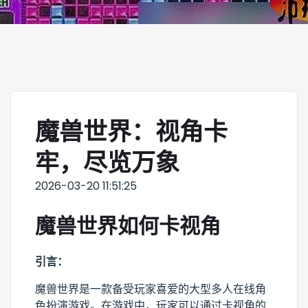
魔兽世界：视角卡
牢，尽览万象
2026-03-20 11:51:25
魔兽世界如何卡视角
引言：
魔兽世界是一款备受玩家喜爱的大型多人在线角
色扮演游戏。在游戏中，玩家可以通过卡视角的