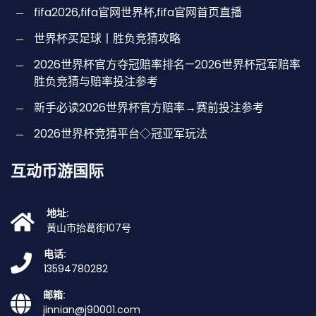
fifa2026,fifa官网世界杯,fifa官网首页直播
世界杯买足球丨胜负竞猜攻略
2026世界杯官方夺冠赔率排名—2026世界杯冠军赔率
胜负竞猜与赔率投注参考
新手必读2026世界杯官方赔率→赛前投注参考
2026世界杯竞猜平台◇冠亚军玩法
互动币游国际
地址:
黄山市抬葛街107号
电话:
13594780282
邮箱:
jinnian@j90001.com