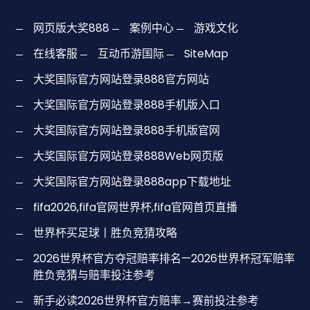
网页版大奖888
案例中心
游戏文化
在线客服
互动币游国际
SiteMap
大奖国际官方网站登录888官方网站
大奖国际官方网站登录888手机版入口
大奖国际官方网站登录888手机版官网
大奖国际官方网站登录888Web网页版
大奖国际官方网站登录888app下载地址
fifa2026,fifa官网世界杯,fifa官网首页直播
世界杯买足球丨胜负竞猜攻略
2026世界杯官方夺冠赔率排名—2026世界杯冠军赔率
胜负竞猜与赔率投注参考
新手必读2026世界杯官方赔率→赛前投注参考