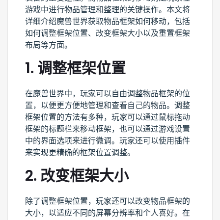
游戏中进行物品管理和整理的关键操作。本文将
详细介绍魔兽世界获取物品框架如何移动，包括
如何调整框架位置、改变框架大小以及重置框架
布局等方面。
1. 调整框架位置
在魔兽世界中，玩家可以自由调整物品框架的位
置，以便更方便地管理和查看自己的物品。调整
框架位置的方法有多种，玩家可以通过鼠标拖动
框架的标题栏来移动框架，也可以通过游戏设置
中的界面选项来进行微调。玩家还可以使用插件
来实现更精确的框架位置调整。
2. 改变框架大小
除了调整框架位置，玩家还可以改变物品框架的
大小，以适应不同的屏幕分辨率和个人喜好。在