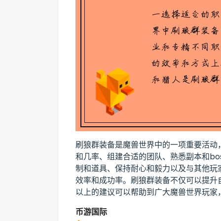
刷狼群装备是魔兽世界中的一项重要活动
和几率、组建合适的团队、熟悉副本和bo
制和道具、保持耐心和毅力以及与其他玩
效率和成功率。刷狼群装备不仅可以提升
以上的建议可以帮助到广大魔兽世界玩家
币游国际