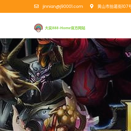
jinnian@j90001.com
黄山市抬葛街107