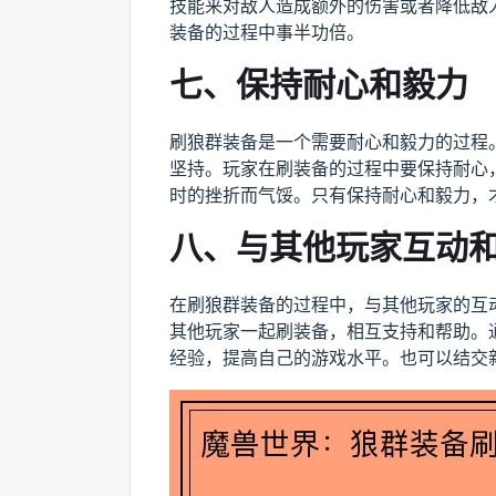
技能来对敌人造成额外的伤害或者降低敌
装备的过程中事半功倍。
七、保持耐心和毅力
刷狼群装备是一个需要耐心和毅力的过程
坚持。玩家在刷装备的过程中要保持耐心
时的挫折而气馁。只有保持耐心和毅力，
八、与其他玩家互动
在刷狼群装备的过程中，与其他玩家的互
其他玩家一起刷装备，相互支持和帮助。
经验，提高自己的游戏水平。也可以结交