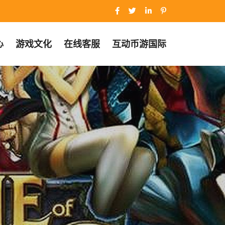
心
游戏文化
在线客服
互动币游国际