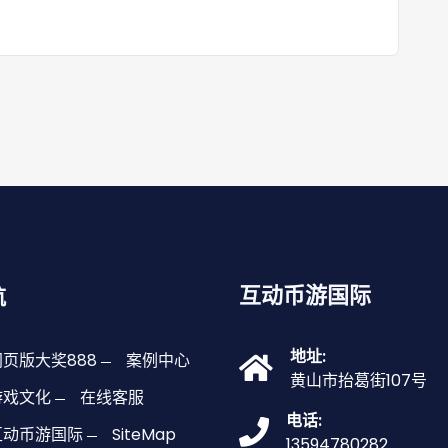
互动币游国际
航
地址:
网页版大奖888
案例中心
黄山市抬葛街107号
游戏文化
在线客服
电话:
互动币游国际
SiteMap
13594780282