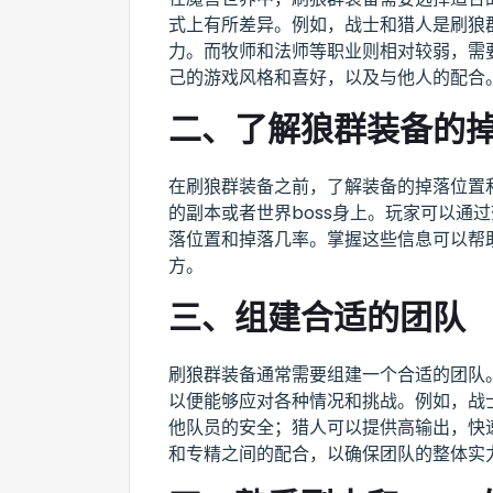
式上有所差异。例如，战士和猎人是刷狼
力。而牧师和法师等职业则相对较弱，需
己的游戏风格和喜好，以及与他人的配合
二、了解狼群装备的
在刷狼群装备之前，了解装备的掉落位置
的副本或者世界boss身上。玩家可以通
落位置和掉落几率。掌握这些信息可以帮
方。
三、组建合适的团队
刷狼群装备通常需要组建一个合适的团队
以便能够应对各种情况和挑战。例如，战士
他队员的安全；猎人可以提供高输出，快
和专精之间的配合，以确保团队的整体实