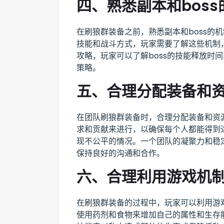
四、熟悉副本和boss
在刷狼群装备之前，熟悉副本和boss的
技能和战斗方式，玩家需要了解这些机制
攻略，玩家可以了解boss的技能释放时
策略。
五、合理分配装备和
在团队刷狼群装备时，合理分配装备和资
求和贡献来进行，以确保每个人都能得到
现不公平的情况。一个团队的凝聚力和稳
保持良好的沟通和合作。
六、合理利用游戏机
在刷狼群装备的过程中，玩家可以利用游
使用药剂和食物来增加自己的属性和生存